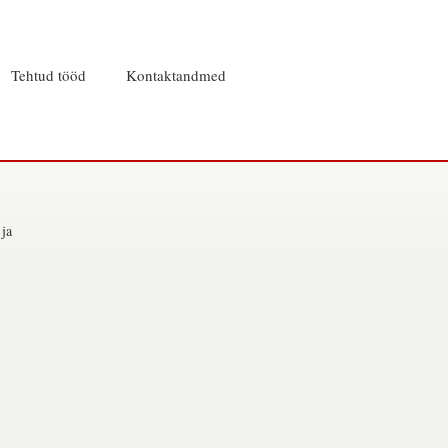
Tehtud tööd
Kontaktandmed
 ja