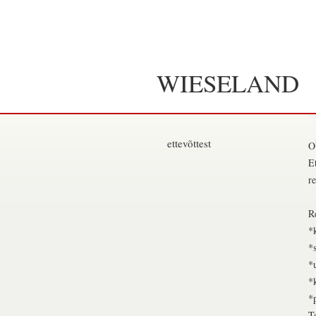
WIESELAND
ettevõttest
O
E
r
R
*k
*
*
*
*
T