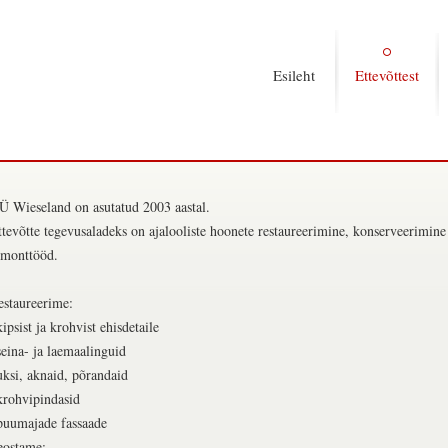
Esileht
Ettevõttest
Ü Wieseland on asutatud 2003 aastal.
ttevõtte tegevusaladeks on ajalooliste hoonete restaureerimine, konserveerimine
emonttööd.
estaureerime:
ipsist ja krohvist ehisdetaile
seina- ja laemaalinguid
uksi, aknaid, põrandaid
krohvipindasid
puumajade fassaade
eostame: