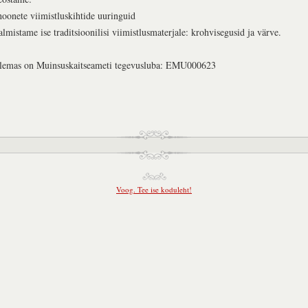
hoonete viimistluskihtide uuringuid
almistame ise traditsioonilisi viimistlusmaterjale: krohvisegusid ja värve.
lemas on Muinsuskaitseameti tegevusluba: EMU000623
Voog. Tee ise koduleht!